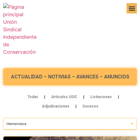
DE IN
ACTUALIDAD – NOTIVIAS – AVANCES – ANUNCIOS
Todas
Artículos USIC
Licitaciones
Adjudicaciones
Sucesos
Hemeroteca