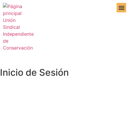
DE IN
Inicio de Sesión
Nombre de usuario o correo electrónico:
Contraseña